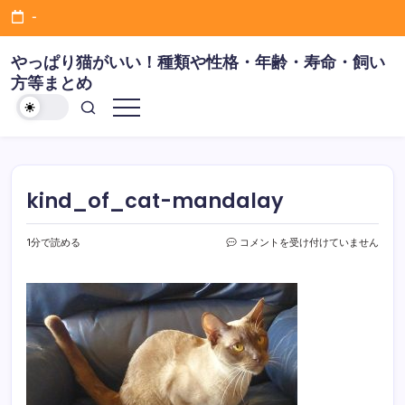
コ
-
ン
テ
やっぱり猫がいい！種類や性格・年齢・寿命・飼い
ン
方等まとめ
ツ
当
に
サ
イ
ス
ト
は
キ
い
ッ
ろ
ん
kind_of_cat-mandalay
プ
な
猫
ち
ゃ
kind_of_cat-
1分で読める
コメントを受け付けていません
ん
mandalay
の
は
種
類
や
性
格・
年
齢・
寿
命
や
飼