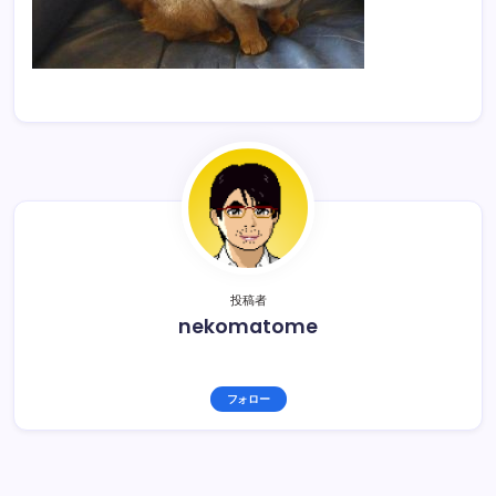
い
方
な
ど
の
情
報
を
ご
提
供
し
ま
す。
あ
な
た
に
ピ
投稿者
ッ
nekomatome
タ
リ
な
猫
ち
ゃ
フォロー
ん
と
の
幸
せ
な