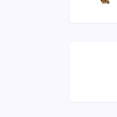
齢・
寿
命
や
飼
い
方
な
ど
の
情
報
を
ご
提
供
し
ま
す。
あ
な
た
に
ピ
ッ