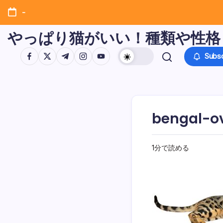
コ
-
ン
テ
やっぱり猫がいい！種類や性格
ン
当
ツ
https://www.facebook.com/
https://twitter.com/
https://t.me/
https://www.instagram.com/
https://youtube.com/
Subsc
サ
に
イ
ス
ト
キ
は
い
ッ
ろ
プ
ん
bengal-o
な
猫
ち
1分で読める
ゃ
ん
の
種
類
や
性
格・
年