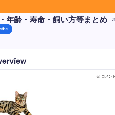
・年齢・寿命・飼い方等まとめ
ribe
verview
bengal-
コメン
overvi
は